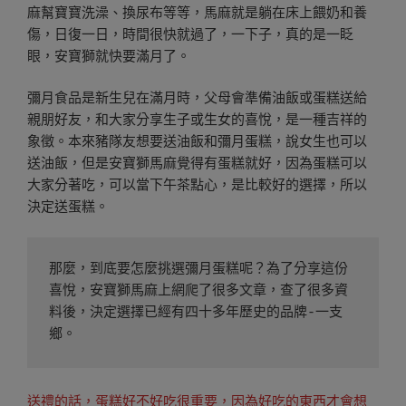
麻幫寶寶洗澡、換尿布等等，馬麻就是躺在床上餵奶和養
傷，日復一日，時間很快就過了，一下子，真的是一眨
眼，安寶獅就快要滿月了。
彌月食品是新生兒在滿月時，父母會準備油飯或蛋糕送給
親朋好友，和大家分享生子或生女的喜悅，是一種吉祥的
象徵。本來豬隊友想要送油飯和彌月蛋糕，說女生也可以
送油飯，但是安寶獅馬麻覺得有蛋糕就好，因為蛋糕可以
大家分著吃，可以當下午茶點心，是比較好的選擇，所以
決定送蛋糕。
那麼，到底要怎麼挑選彌月蛋糕呢？為了分享這份
喜悅，安寶獅馬麻上網爬了很多文章，查了很多資
料後，決定選擇已經有四十多年歷史的品牌-一支
鄉。
送禮的話，蛋糕好不好吃很重要，因為好吃的東西才會想