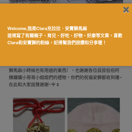
如果家中有新生兒寶寶不知道要怎麼選擇彌月蛋糕的話，
一支鄉的幸福花園是不錯的選擇，蛋糕口感好，禮盒包裝
很好看，滿2萬以上還送純棉大方巾，大方巾很實用，安寶
Welcome,我是Clara克拉拉．安寶獅馬麻
獅馬麻很開心~
這裡寫了有關親子、育兒、好吃、好物、好康等文章，喜歡
Clara和安寶獅的粉絲，記得幫我們按讚和分享喔！
此外，安寶獅也收到了很多的祝福有滿滿的禮物🎁🎀🎊
🎉，安寶獅外婆送了長命富貴鍊，並且特地在新生兒帽上
縫了三個金光閃閃的純金打造的吉祥象徵（聽說這是安寶
獅馬麻小時候也有用過的東西），也謝謝各位叔叔伯伯阿
姨嬸嬸小哥哥小姐姐們的禮物，你們的祝福安獅都收到嘍~
在此和大家說聲謝謝~🌹🌷