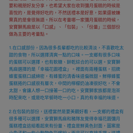
要和親朋好友分享，也希望大家在收到彌月蛋糕的時候是
喜悅的，是覺得好吃的，不然送禮本是好意，如果還被嫌
棄真的是會很無語。所以在考量哪一家彌月蛋糕的時候，
安寶獅馬麻是以「口感」、「包裝」、「份量」三個部份
做為主要的考量點。
1.在口感部份，因為很多長輩都吃的比較清淡，不喜歡吃太
甜的食物，所以選擇清爽一點的口味。一支鄉有很多口味
的蛋糕可以選擇，也有軟糖、餅乾綜合的可以選。安寶獅
馬麻選擇的是「幸福花園禮盒」。裡面有兩種蛋糕，招牌
蜂蜜蛋糕口感綿密，有蜂蜜的清香味道偏微甜。鮮檸蜂蜜
蛋糕捲的口感很有層次，中間的檸檬奶油凍很好吃，不會
太甜，會讓人想一口接著一口的吃。安寶獅家族都是泡茶
時配來吃，或是吃早餐時吃一小口，真的有幸福的味道。
2.在包裝的部份，送禮當然是要美觀好看，一支鄉的禮盒有
很多種可以選擇，安寶獅馬麻和豬隊友覺得幸福花園彌月
蛋糕禮盒這組看起來有份量、禮盒是鮮黃色封面，圖案是
小兔子和一些小動物色彩繽紛，而且可以直接手提，送禮