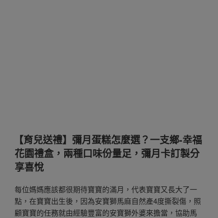
【育兒送禮】彌月蛋糕怎麼選？一支鄉-幸福
花園禮盒，兩種口味份量足，彌月卡訂製分
享喜悅
每位媽媽應該都很期待寶寶的滿月，代表寶寶又長大了一
點，在寶寶出生後，因為安寶獅馬麻自然產4度撕裂傷，照
顧寶寶的任務就由經驗豐富的安寶獅外婆來擔當，協助馬