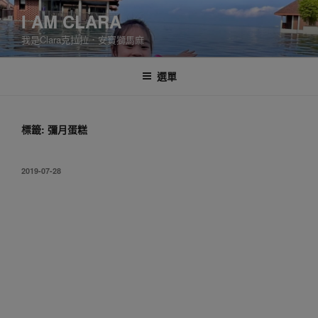
跳
I AM CLARA
至
我是Clara克拉拉．安寶獅馬麻
主
要
內
選單
容
標籤:
彌月蛋糕
發
2019-07-28
佈
於