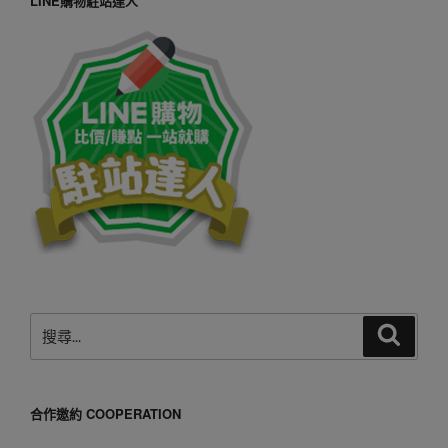
LINE購物駐站達人
搜
搜
尋
尋
關
鍵
合作邀約 COOPERATION
字: