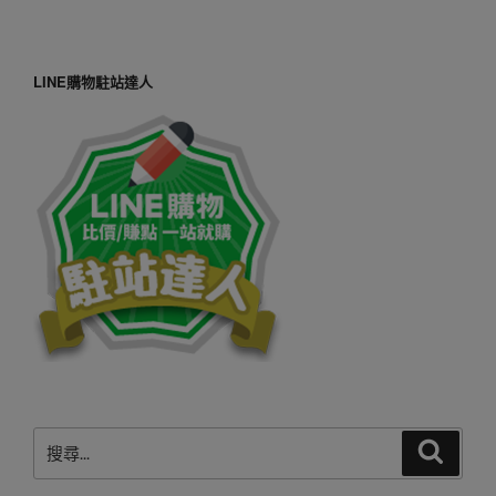
LINE購物駐站達人
搜
搜
尋
尋
關