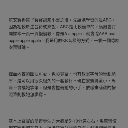
幫安寶獅買了寶寶認知小書之後，先讓她學習的是ABC，
因為相較於注音符號來說，ABC是比較簡單的。馬麻會打
開課本一頁一頁慢慢教，像是A a apple，就會唸AAA aaa
apple apple apple，我是用教KK音標的方式，一個一個唸給
安寶獅聽。
裡面內容的圖很可愛、色彩豐富、也有教寫字母的筆劃順
序，是可以用很久很久的一套教材。現在安寶獅還小，馬
麻不會讓她拿筆，但是會握著她的小手，依樣畫葫蘆的按
照筆劃教她怎麼寫。
基本上寶寶的學習專注力大概是5~10分鐘左右，馬麻習慣
把安寶獅抱在身上，讓她背靠著我的身體，然後翻書給她