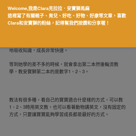
我會很喜歡問她Apple在哪裡？Dog在哪裡？重覆N次以
Welcome,我是Clara克拉拉．安寶獅馬麻
外，她就都學會了，會比出正確的圖案。問她Window在哪
這裡寫了有關親子、育兒、好吃、好物、好康等文章，喜歡
裡？除了比書上的窗戶以外，也會比著家裡客廳的窗戶，
Clara和安寶獅的粉絲，記得幫我們按讚和分享喔！
或是問她書本上mother在哪裡？她會比馬麻（也是對
啦！），然後我就會再問，那書上的媽媽在哪裡，她就會
比出來，陪伴寶寶成長的過程中，你會發現寶寶透過不斷
地吸收知識，成長非常快速。
等到她學的差不多的時候，就會拿出第二本然後輪流教
學，教安寶獅第二本的是數字1、2、3。
教法有很多種，看自己的寶寶適合什麼樣的方式，可以教
1、2、3時用英文教，也可以看著動物講英文，沒有固定的
方式，只要讓寶寶能夠學習成長都是最好的方式。