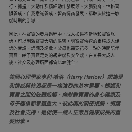
行、抓握，大動作及精細動作發展等。大腦發育、性格習
慣養成，自我意識養成，智商情商發展，都取決於這一敏
感時期的引導。
因此，在寶寶的發展過程中，成人如果不斷地和寶寶說
話，可以刺激寶寶大腦的學習，讓寶寶快速的累積成人說
話的音調、語調及詞彙。父母也需要花多一點的時間陪伴
寶寶，給予寶寶足夠的親密感及安全感，在其長大成人
後，社交及心理層面都會比較健全。
美國心理學家亨利·哈洛（Harry Harlow）認為愛
和情感與乾渴都是一樣強烈的基本需要。媽媽和
寶寶之間的肢體接觸、撫慰對寶寶的身心健康及
母子關係都意義重大。彼此間的親密接觸、情感
及社會支持，是促使一個人正常且健康成長的重
要因素。