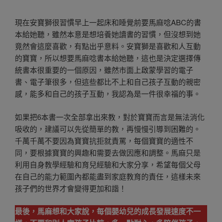
現在安寶獅很習慣早上一起床和睡覺前要馬麻唸ABC的書
本給她聽，雖然本意是想培養她讀書的習慣，但沒想到她
竟然會這麼喜歡，有點出乎意料。安寶獅是喜歡和人互動
的寶寶，所以想要馬麻唸書本給她聽，這也是決定選擇傳
統書本很重要的一個原因，雖然市面上啟蒙學習的電子
書、電子筆很多，但這些都比不上和自己孩子互動的親密
感，能多和自己的孩子互動，我認為是一件很幸福的事。
如果把6本書一次全部拿出來教，對於寶寶而言是無法消化
吸收的，建議可以先從簡單的教，再慢慢引導到困難的。
千萬千萬不要因為寶寶抗拒就責罵，每個寶寶的適性不
同，要根據寶寶的興趣和需要去做因應和調整。馬麻只是
利用自身教學經驗和育兒經驗和大家分享，希望每個父母
在自己的能力範圍內都能盡到家庭教育的責任，這樣未來
孩子們的世界才會變得更加和諧！
最後，馬麻想和大家說，每個嬰幼兒的成長發展速度不一