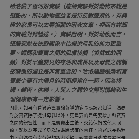
哈洛做了恆河猴實驗（這個實驗對於動物來說是
殘酷的，所以動物權益者是持反對聲浪的，有興
趣的家長可以去看相關的研究文章，裡面有詳細
的實驗對照論述。）實驗證明，對於幼猴而言，
接觸安慰在依戀關係中比提供母乳的能力更重
要。媽媽和寶寶之間的肌膚接觸（袋鼠式的照
顧）對於早產嬰兒的存活和成長以及母嬰之間親
密關係的建立是非常重要的。哈洛建議媽媽和寶
寶最少要有六個月的時間經常在一起，因為接
觸，親密，依戀，人與人之間的交際對情緒和生
理健康都有一定影響。
因此，如果有看過這篇實驗報導的家長應該都知道，媽媽
對於寶寶除了提供母乳以外，更重要的是需要增加和寶寶
之間的親密性。而不是寶寶出生後，交給保姆或他人照
顧，就以為完成了身為媽媽應該有的責任。寶寶成長過程
中，和媽媽有沒有好的親密接觸，對寶寶日後成長發展是