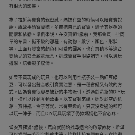
有很大的影響。
為了拉近與寶寶的親密感，媽媽有空的時候可以陪寶寶說
話，說故事給寶寶聽，多擁抱自己的寶寶，給予其足夠的
關懷和依戀。舉例來說，在安寶獅1歲前，我都會買一些簡
單的布書，撕不破的那種，有動物、數字、顏色、形狀
等，上面有豐富的顏色和可愛的圖案，也有買積木等適合
嬰幼兒的安全啟蒙玩具，訓練寶寶手眼協調等，可以邊玩
邊學，培養親子感情。
如果不買現成的玩具，也可以利用空瓶子裝一點紅豆綠
豆，可以發出聲音吸引寶寶注意，是一種省錢又有效的方
式。因為寶寶很容易被新的事物吸引，透過創造新的DIY玩
具一樣可以達到互動效果。以安寶獅來說，她對於空的紙
箱、寶特瓶、盒子等就非常有興趣的，只要沒看過的都可
以玩一陣子，而且DIY玩具玩壞了仍掉媽媽也不會心疼。
當安寶獅滿1歲後，馬麻就開始找尋適合的啟蒙教材，希望
可以找到一系列完整的書籍，這樣比較方便教育。在這期