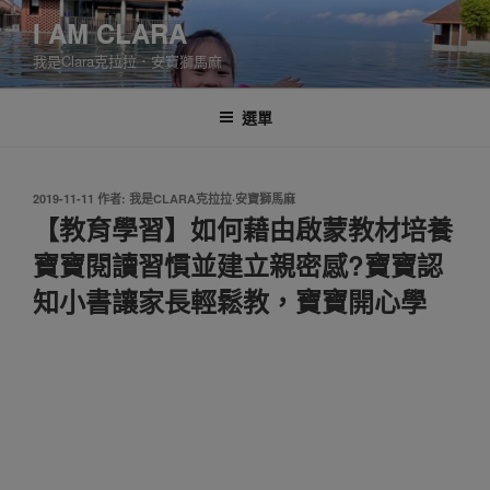
跳
I AM CLARA
至
我是Clara克拉拉．安寶獅馬麻
主
要
內
選單
容
發
2019-11-11
作者:
我是CLARA克拉拉·安寶獅馬麻
佈
【教育學習】如何藉由啟蒙教材培養
於
寶寶閱讀習慣並建立親密感?寶寶認
知小書讓家長輕鬆教，寶寶開心學