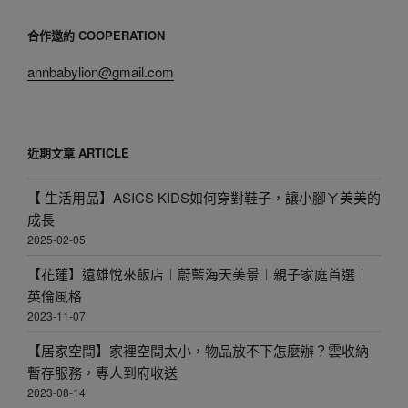
鍵
合作邀約 COOPERATION
字:
annbabylion@gmail.com
近期文章 ARTICLE
【 生活用品】ASICS KIDS如何穿對鞋子，讓小腳ㄚ美美的
成長
2025-02-05
【花蓮】遠雄悅來飯店︱蔚藍海天美景︱親子家庭首選︱
英倫風格
2023-11-07
【居家空間】家裡空間太小，物品放不下怎麼辦？雲收納
暫存服務，專人到府收送
2023-08-14