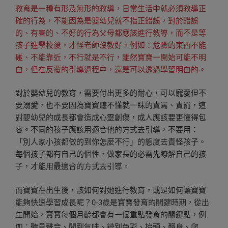
教育是一種有形及無形的教導，日常生活中就必須教導正
確的行為，不能因為是嬰幼兒就不指正錯誤，對於錯誤
的、有害的、不好的行為父母都應該進行教導，而不是等
孩子進學校後，才怪老師沒教好。例如：危險的東西不能
碰、不能靠近，不行就是不行，雖然寶寶一開始可能不明
白，但在反覆的引導過程中，還是可以透過學習明白的。
對於嬰幼兒的教育，需要付出更多的耐心，可以寵愛但不
要溺愛，也不要因為寶寶聽不懂就一眛的責罵、責罰，這
對嬰幼兒的成長都會造成心靈創傷，成人應該要更懂得包
容。不同的孩子應該用適合他的方式去引導，不要用：
「別人家小孩都做的到你怎麼不行」的態度去責怪孩子。
每個孩子都有自己的個性，做家長的必需先瞭解自己的孩
子，才能用最適合的方式去引導。
而寶寶在出生後，該如何對她進行教育，或是如何讓寶寶
能夠快速學習成長呢？0-3歲是寶寶發育的關鍵時期，從出
生開始，寶寶每個月齡都會有一個重點發育的關鍵點，例
如：聽見聲音、聞到氣味、辨別色彩、抬頭、翻身、爬