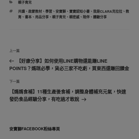
分
親子育兒
類
標
共讀
、
啟蒙教材
、
學習
、
安寶獅
、
寶寶認知小書
、
我是CLARA克拉拉
、
教
籤
育
、
書本
、
用品分享
、
親子育兒
、
親密感
、
陪伴
、
體驗分享
文
上
上一篇
章
一
【好康分享】如何使用LINE購物還能賺LINE
導
篇
POINTS？媽咪必學，貨必三家不吃虧，買東西還賺回饋金
覽
文
章
下
下一篇
一
【媽媽食補】11種生產後食補，調整身體補充元氣，快速
篇
發奶食品經驗分享，有吃過才敢說
文
章
安寶獅FACEBOOK粉絲專頁