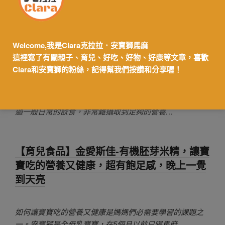
【育兒食品】卡洛塔妮-活性益生菌，嬰幼兒
Welcome,我是Clara克拉拉．安寶獅馬麻
營養補給品，讓寶寶促進食慾好消化，延續
這裡寫了有關親子、育兒、好吃、好物、好康等文章，喜歡
母乳保護力
Clara和安寶獅的粉絲，記得幫我們按讚和分享喔！
寶寶成長過程中需要攝取多種豐富的營養素，但是單單透
過一般日常的飲食，非常難攝取到足夠的營養…
【育兒食品】金愛斯佳-有機胚芽米精，讓寶
寶吃的營養又健康，超有飽足感，晚上一覺
到天亮
如何讓寶寶吃的營養又健康是媽媽們必需要學習的課題之
一。安寶獅是全母乳寶寶，在5個月以前只喝馬麻…