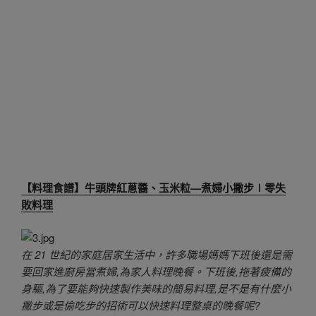
【料理食譜】牛頭牌紅蔥醬、玉米粒—煮婦小撇步∣零失
敗料理
在 21 世紀的家庭居家生活中，許多職場媽媽下班後還是需
要回家進廚房當煮婦,為家人料理晚餐。下班後,拖著疲備的
身驅,為了要能夠快速製作美味的簡易料理,是不是有什麼小
撇步或是偷吃步的招術可以快速料理整桌的晚餐呢?