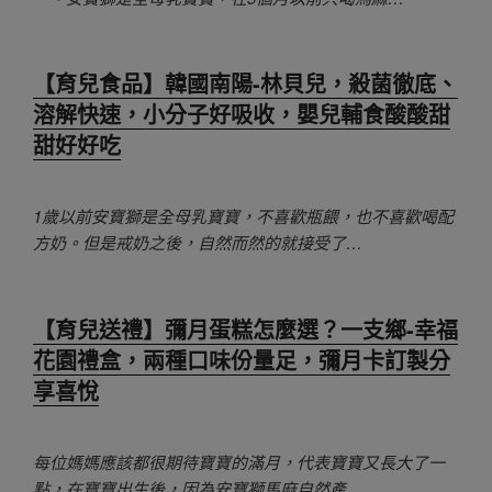
【育兒食品】韓國南陽-林貝兒，殺菌徹底、
溶解快速，小分子好吸收，嬰兒輔食酸酸甜
甜好好吃
1歲以前安寶獅是全母乳寶寶，不喜歡瓶餵，也不喜歡喝配
方奶。但是戒奶之後，自然而然的就接受了…
【育兒送禮】彌月蛋糕怎麼選？一支鄉-幸福
花園禮盒，兩種口味份量足，彌月卡訂製分
享喜悅
每位媽媽應該都很期待寶寶的滿月，代表寶寶又長大了一
點，在寶寶出生後，因為安寶獅馬麻自然產…