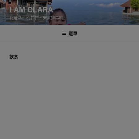
跳
I AM CLARA
至
我是Clara克拉拉．安寶獅馬麻
主
要
內
選單
容
飲食