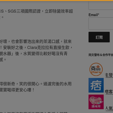
CS、SGS三項國際認證，立即除菌效率超
Email*
全。
好壞，也會影響泡出來的茶湯口感，就來
安裝好之後，Clara克拉拉有直接生飲，
靚水器」後，水質變得比較好喝沒有青
同文發布＆合作平
感。
主發
得很新奇，笑的很開心。過濾完後的水用
寶寶喝得更安心嘍！
痞客
人氣