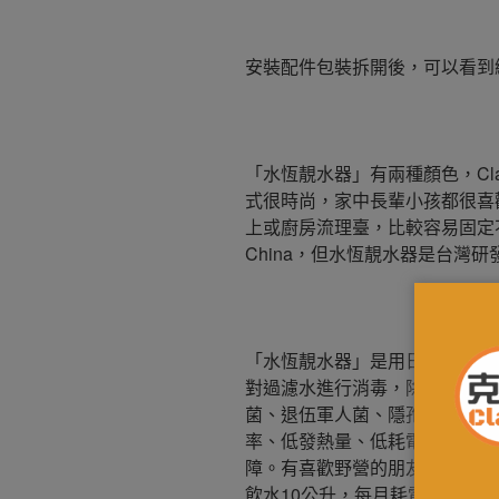
安裝配件包裝拆開後，可以看到
「水恆靚水器」有兩種顏色，Cl
式很時尚，家中長輩小孩都很喜
上或廚房流理臺，比較容易固定不
China，但水恆靚水器是台灣研
「水恆靚水器」是用日本最高技術
對過濾水進行消毒，除菌力高達9
菌、退伍軍人菌、隱孢子蟲菌等
率、低發熱量、低耗電量、壽命
障。有喜歡野營的朋友也可以外
飲水10公升，每月耗電低於1度