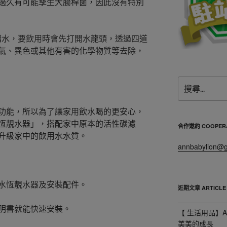
過久有可能孳生大腸桿菌，因此沒有特別
塔儲水，要飲用時會先打開水龍頭，透過四道
氣、異色或其他有害的化學物質等去除，
搜
尋
關
功能，所以為了讓家用飲水喝的更安心，
鍵
恆靚水器」，搭配家中原本的活性碳濾
字:
合作邀約 COOPERA
升級家中的飲用水水質。
annbabylion@g
水恆靚水器及安裝配件。
近期文章 ARTICLE
明書就能快速安裝。
【 生活用品】A
美美的成長