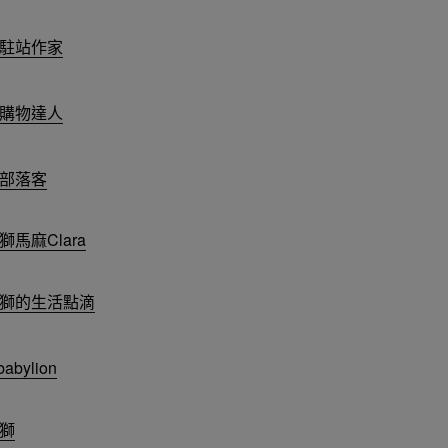
駐站作家
購物達人
部落客
獅馬麻Clara
獅的生活點滴
abylion
獅