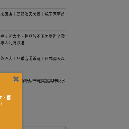
悅來飯店︱蔚藍海天美景︱親子家庭首
家裡空間太小，物品放不下怎麼辦？雲
，專人到府收送
老爺酒店︱冬季泡湯首選︱日式露天溫
OLTEX有機棉紙尿布乾爽無異味吸水
身也不怕！
章，喜
！