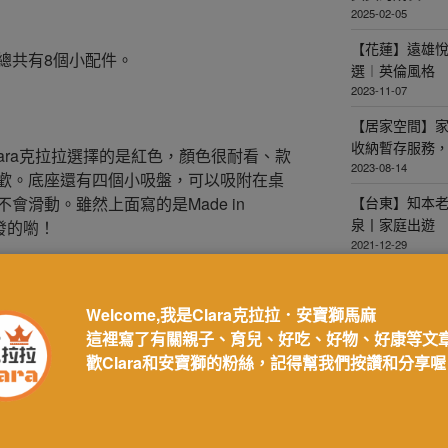
2025-02-05
【花蓮】遠雄
總共有8個小配件。
選︱英倫風格
2023-11-07
【居家空間】
收納暫存服務
ara克拉拉選擇的是紅色，顏色很耐看、款
2023-08-14
歡。底座還有四個小吸盤，可以吸附在桌
會滑動。雖然上面寫的是Made in
【台東】知本
泉丨家庭出遊
發的喲！
2021-12-29
【育兒用品】M
力強，寶寶翻
Welcome,我是Clara克拉拉．安寶獅馬麻
（航太等級深紫外線UVC）LED晶片，
2021-02-25
這裡寫了有關親子、育兒、好吃、好物、好康等文
9.99%，可以快速去除大腸桿菌、諾羅桿
歡Clara和安寶獅的粉絲，記得幫我們按讚和分享喔
自來水中常見的病毒細菌。以高發光效
訂閱文章
長、不易碎、不含汞，讓家庭用水更有保
接行動電源旅行使用，如果是在家裡每日
姓名*
，非常節能。