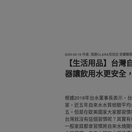
發
2020-02-19
作者:
我是CLARA克拉拉·安寶獅
佈
【生活用品】台灣
於
器讓飲用水更安全
根據2018年台水董事長表示，
家，近五年自來水水質檢驗平均合
五。但是在歐美國家大家都習慣
台灣就沒有這個習慣呢？其實有
一般家庭都會習慣將自來水燒開