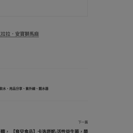
a克拉拉．安寶獅馬麻
飲水
、
用品分享
、
紫外線
、
靚水器
下
下一篇
一
米精，
【育兒食品】卡洛塔妮-活性益生菌，嬰