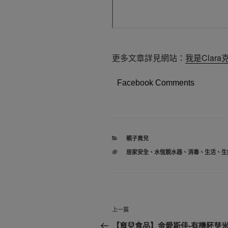
更多文章詳見網站：
我是Clar
Facebook Comments
分
親子育兒
類
標
居家安全
、
水恆靚水器
、
消毒
、
生活
、
生
籤
文
上
上一篇
章
一
【育兒食品】金愛斯佳-有機胚芽