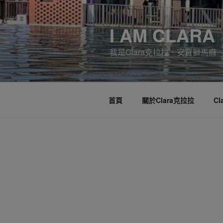
跳
至
I AM CLARA
主
要
我是Clara克拉拉．安寶獅馬麻
內
容
首頁
關於Clara克拉拉
C