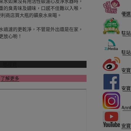
來水如果沒有用活性碳濾心及淨水器時，
重的臭青味及鏽味，口感不佳難以入喉，
優選
到便利商店買大瓶的礦泉水來喝。
水過濾的更乾淨，不管是外出還是在家，
駐站
更放心喲！
駐站
哪裡買
安寶
了解更多
安寶
Annb
安寶