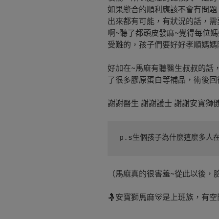
如果縫合的順利應該不會有問題
出來都有可能，有狀況的話，需
啊~聽了都頭皮發麻~覺得每位
受難的，孩子們要好好孝順媽媽
好加在~馬麻有聽醫生叔叔的話
了很多膠原蛋白等補品，術後回
謝謝醫生 謝謝護士 謝謝安寶獅
p.s生個孩子為什麼這麼多人
（馬麻真的很害羞~從此以後，
🤱安寶獅馬麻🐻是上班族，有