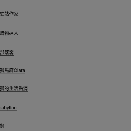
駐站作家
購物達人
部落客
獅馬麻Clara
獅的生活點滴
abylion
獅