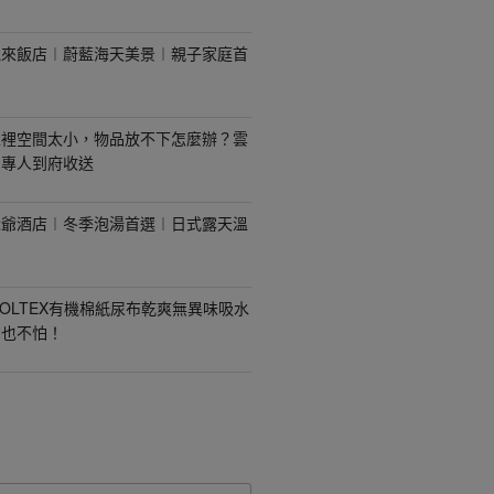
悅來飯店︱蔚藍海天美景︱親子家庭首
家裡空間太小，物品放不下怎麼辦？雲
，專人到府收送
老爺酒店︱冬季泡湯首選︱日式露天溫
OLTEX有機棉紙尿布乾爽無異味吸水
身也不怕！