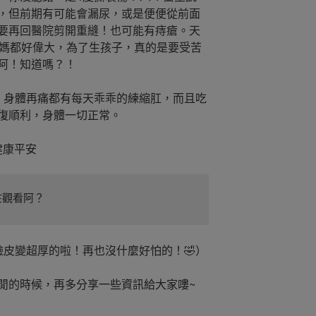
，但前期有可能會漏尿，或是便便從前面
要再回醫院剪開重縫！也可能有痔瘡。天
媽媽都好偉大，為了生孩子，真的是要受苦
阿！知道嗎？！
，身體再痛都有每天乖乖的練縮肛，而且吃
復順利，身體一切正常。
健康平安
在觀看阿？
臉皮變超厚的啦！再也沒什麼好怕的！🤣）
空閒的時候，再多分享一些資訊給大家嘍~