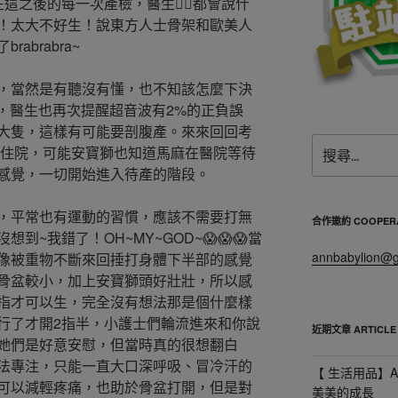
這之後的每一次產檢，醫生👨‍⚕都會說什
！太大不好生！說東方人士骨架和歐美人
abrabra~
，當然是有聽沒有懂，也不知該怎麼下決
g了，醫生也再次提醒超音波有2%的正負誤
大隻，這樣有可能要剖腹產。來來回回考
搜
排住院，可能安寶獅也知道馬麻在醫院等待
尋
感覺，一切開始進入待產的階段。
關
鍵
，平常也有運動的習慣，應該不需要打無
字:
合作邀約 COOPERA
~我錯了！OH~MY~GOD~😱😱😱當
annbabylion@g
像被重物不斷來回捶打身體下半部的感覺
骨盆較小，加上安寶獅頭好壯壯，所以感
指才可以生，完全沒有想法那是個什麼樣
行了才開2指半，小護士們輪流進來和你說
近期文章 ARTICLE
她們是好意安慰，但當時真的很想翻白
法專注，只能一直大口深呼吸、冒冷汗的
【 生活用品】A
可以減輕疼痛，也助於骨盆打開，但是對
美美的成長