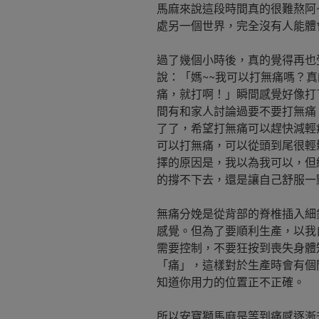
馬麻來說這段時間真的很難熬阿
處另一個世界，完全沒有人能體
過了幾個小時後，真的覺得再也
說：「媽~~我可以打無痛嗎？
痛，就打啊！」瞬間感覺好像打
間有和家人討論過要不要打無痛
了了，希望打無痛可以趕快減輕
可以打無痛，可以從頭到尾很輕
擇的原因是，我以為我可以，但
的撐不下去，還是讓自己舒服一
無痛分娩是從背部的脊椎插入細
感覺。但為了要順利生產，以我
需要控制，不要狂按到喪失身體
「痛」，這樣對於生產時會有個
知道你用力的位置正不正確。
所以安寶獅馬麻是等到痛感逐漸