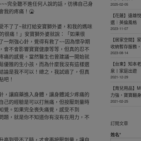
~~~完全聽不進任何人說的話，彷彿自己身
2025-02-05
會我的疼痛！🤮
【花蓮】遠雄
選︱英倫風格
受不了了~就打給安寶獅外婆，和我的媽咪
2023-11-07
真的很痛！」安寶獅外婆就說：「如果很
【居家空間】
了一劑強心針，覺得有救了~~因為懷孕期
收納暫存服務
，會不會影響寶寶健康等等，但真的忍不
2023-08-14
疼痛的感覺。當然醫生也曾建議一開始就
鬆優雅的生小孩，而為什麼我沒有這樣選
【台東】知本
泉丨家庭出遊
結論是我不可以！總之，我試過了，但真
2021-12-29
點吧！
【育兒用品】M
針，讓麻藥進入身體，讓身體減少疼痛的
力強，寶寶翻
自己的經驗是可以打無痛，但按壓劑量時
2021-02-25
知覺。如果完全喪失痛覺，感受不到
問題，就是你不知道你有沒有在用力，不
訂閱文章
姓名*
升高到受不了時，才會再按壓劑量，讓自