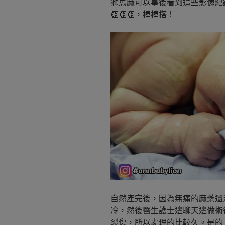
獅馬麻可以事後看到這些影像紀
👏👏👏，棒棒搭！
自然產完後，因為無痛的麻藥還
冷，然後醫生護士邊聊天邊做術
裂傷，所以處理的比較久。是的