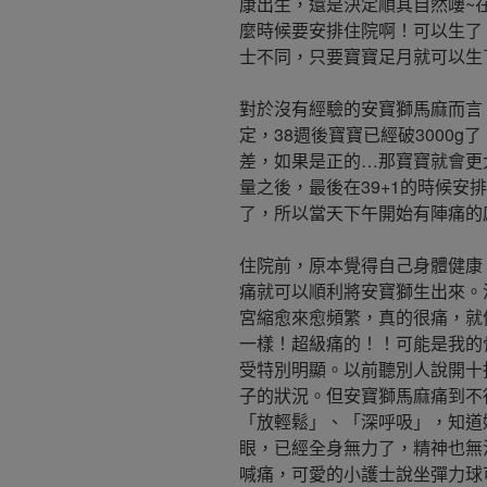
康出生，還是決定順其自然嘍~在
麼時候要安排住院啊！可以生了
士不同，只要寶寶足月就可以生了br
對於沒有經驗的安寶獅馬麻而言
定，38週後寶寶已經破3000
差，如果是正的…那寶寶就會更
量之後，最後在39+1的時候安
了，所以當天下午開始有陣痛的
住院前，原本覺得自己身體健康
痛就可以順利將安寶獅生出來。沒想到
宮縮愈來愈頻繁，真的很痛，就
一樣！超級痛的！！可能是我的
受特別明顯。以前聽別人說開十
子的狀況。但安寶獅馬麻痛到不
「放輕鬆」、「深呼吸」，知道
眼，已經全身無力了，精神也無
喊痛，可愛的小護士說坐彈力球