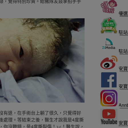
錄，覺得特別珍貴。給豬隊友鼓掌拍手手
優選
駐站
駐站
安寶
安寶
Annb
沒有退，在手術台上躺了很久，只覺得好
後處理。等結束之後，醫生才說我是4度撕
安寶
，你沒聽錯，是4度撕裂傷！><！醫生說，