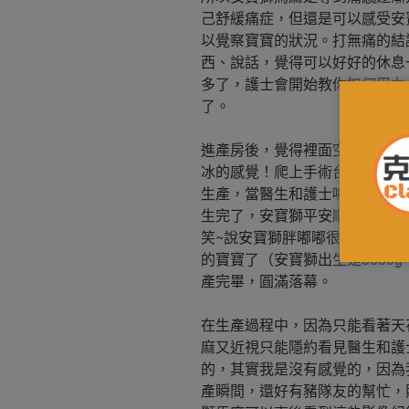
己舒緩痛症，但還是可以感受安
以覺察寶寶的狀況。打無痛的結
西、說話，覺得可以好好的休息
多了，護士會開始教你如何用力
了。
進產房後，覺得裡面空調超冷，
冰的感覺！爬上手術台後，就躺
生產，當醫生和護士喊用力的時候
生完了，安寶獅平安順利的來到
笑~說安寶獅胖嘟嘟很可愛，一
的寶寶了（安寶獅出生是3350g
產完畢，圓滿落幕。
在生產過程中，因為只能看著天
麻又近視只能隱約看見醫生和護
的，其實我是沒有感覺的，因為我
產瞬間，還好有豬隊友的幫忙，