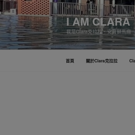
跳
至
I AM CLARA
主
要
我是Clara克拉拉．安寶獅馬麻
內
容
首頁
關於Clara克拉拉
C