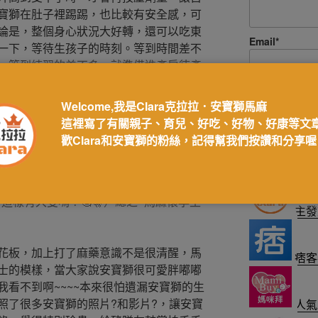
寶獅在肚子裡踢踢，也比較有安全感，可
論是，整個身心狀況大好轉，還可以吃東
Email*
一下，等待生孩子的時刻。等到時間差不
，等到練習的差不多，就準備進產房待產
Welcome,我是Clara克拉拉．安寶獅馬麻
原本產婦穿的就少，在手術房真的是冷冰
這裡寫了有關親子、育兒、好吃、好物、好康等文
著看天花板，聽著醫生及護士的對話等待
歡Clara和安寶獅的粉絲，記得幫我們按讚和分享喔
，腹部用力~~嗯~嗯~~大約10幾分鐘就
同文發布＆合作平
了這個世界，然後~不斷聽見醫生護士一直
出來就啃雞腿~還說很久沒接生過這麼大隻
~這樣有大隻嗎？🧐🤫）總之~馬麻懷孕生
主發
花板，加上打了麻藥意識不是很清醒，馬
痞客
士的模樣，當大家說安寶獅很可愛胖嘟嘟
看不到啊~~~~本來很怕遺漏安寶獅的生
照了很多安寶獅的照片?和影片?，讓安寶
人氣