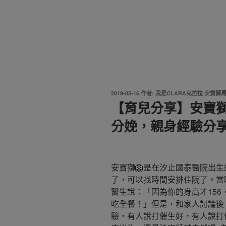
發
2019-05-16
作者:
我是CLARA克拉拉·安寶獅
佈
【育兒分享】安寶
於
分娩，親身經驗分
安寶獅🦁是在汐止國泰醫院出生的
了，可以找時間安排住院了。當
醫生說：「因為你的身高才15
吃全餐！」但是，和家人討論後
驗，有人說打催生好，有人說打