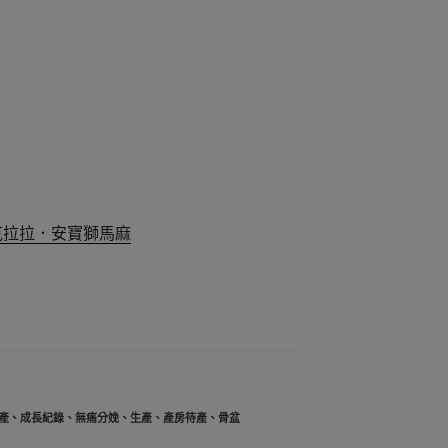
a克拉拉．安寶獅馬麻
產
、
成長紀錄
、
無痛分娩
、
生產
、
產房待產
、
骨盆