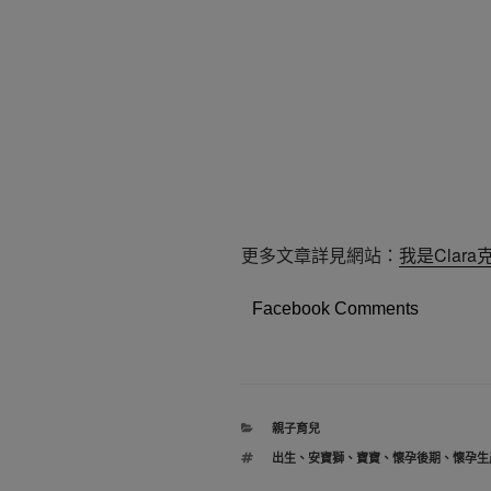
更多文章詳見網站：
我是Clar
Facebook Comments
分
親子育兒
類
標
出生
、
安寶獅
、
寶寶
、
懷孕後期
、
懷孕生
籤