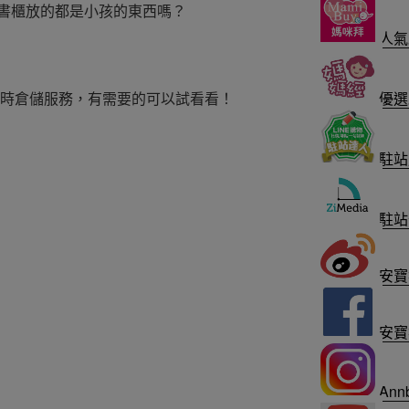
書櫃放的都是小孩的東西嗎？
人氣
臨時倉儲服務，有需要的可以試看看！
優選
駐站
駐站
安寶
安寶
Annb