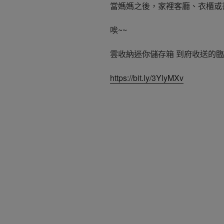
當媽媽之後，家裡客廳、衣櫃或
唉~~
雲收納迷你儲存箱 到府收送的
https://bit.ly/3YlyMXv