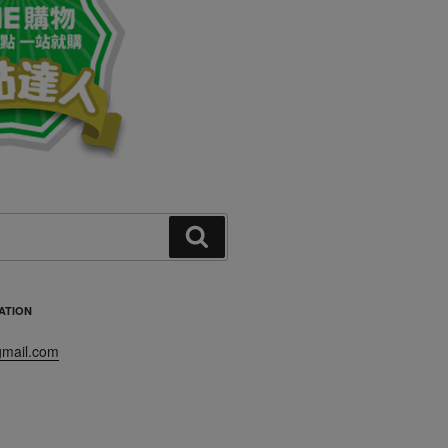
搜
尋
TION
mail.com