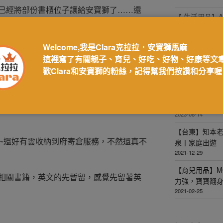
已經將部份書櫃位子讓給安寶獅了……還
【 生活用品】A
美美的成長
2025-02-05
Welcome,我是Clara克拉拉．安寶獅馬麻
【花蓮】遠雄
這裡寫了有關親子、育兒、好吃、好物、好康等文
選︱英倫風格
（畢竟司法特考來日方長…只好暫時先封
歡Clara和安寶獅的粉絲，記得幫我們按讚和分享喔
2023-11-07
！安寶獅馬麻的行政法…oh my god…
初~這些課本很貴也都捨不得弄髒…（有了
【居家空間】
收納暫存服務
2023-08-14
【台東】知本
的~還好有雲收納到府寄倉服務，不然還真不
泉丨家庭出遊
2021-12-29
【育兒用品】M
相關書籍，英文的先暫留，感覺先留著英
力強，寶寶翻
2021-02-25