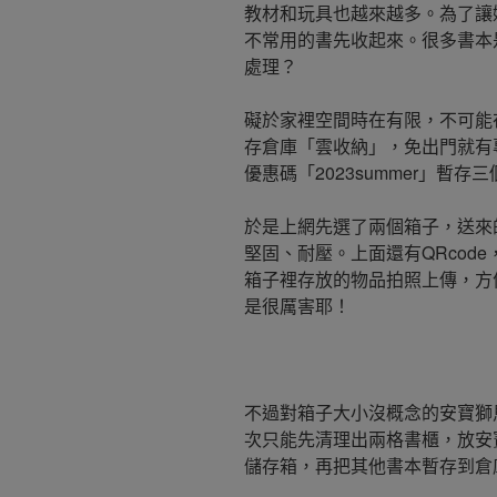
教材和玩具也越來越多。為了讓
不常用的書先收起來。很多書本
處理？
礙於家裡空間時在有限，不可能
存倉庫「雲收納」，免出門就有
優惠碼「2023summer」暫
於是上網先選了兩個箱子，送來
堅固、耐壓。上面還有QRcod
箱子裡存放的物品拍照上傳，方
是很厲害耶！
不過對箱子大小沒概念的安寶獅
次只能先清理出兩格書櫃，放安
儲存箱，再把其他書本暫存到倉