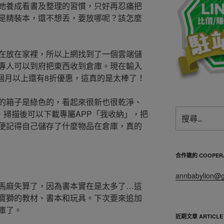
她養成看書及整理的習慣，只好再忍痛把
是精裝本，還不想丟，要放哪呢？該怎麼
在放在家裡，所以上網找到了一個雲端儲
專人可以到府把東西收到倉庫。現在輸入
存三個月以上還有8折優惠，這真的是太棒了！
的箱子是綠色的，看起來很新也很乾淨、
搜
e，掃描後可以下載專屬APP「我收納」，把
尋
便記得自己儲存了什麼物品在倉庫，真的
關
鍵
字:
合作邀約 COOPERA
annbabylion@g
馬麻失算了，因為書本實在是太多了…這
寶獅的教材、書本和玩具。下次要來追加
庫了。
近期文章 ARTICLE