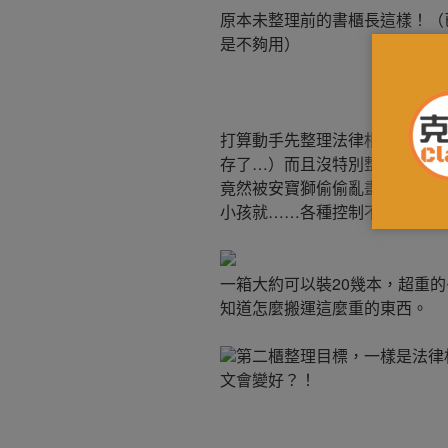
原本未整理前的書櫃長這樣！（
是不夠用）
打算動手先整理法律相關書籍…
存了…）而且沒特別整理時還沒發現
竟然被安寶獅偷偷亂畫了…想當
小孩就……各種控制不了…）
一箱大約可以裝20幾本，超重
知道怎麼搬運這麼重的東西。
第二櫃整理目標，一樣是法律
文會變好？！