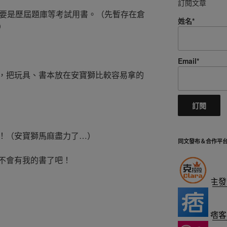
訂閱文章
主要是歷屆題庫等考試用書。（先暫存在倉
姓名*
）
Email*
，把玩具、書本放在安寶獅比較容易拿的
！（安寶獅馬麻盡力了…）
同文發布＆合作平
不會有我的書了吧！
主發
痞客