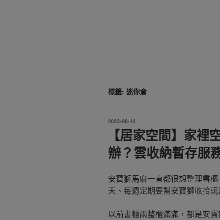
標籤:
迷你倉
發
2023-08-14
佈
【居家空間】家裡
於
辦？雲收納暫存服
安寶獅馬麻一直都很想整理書櫃
天、每週定期要幫安寶獅收拾玩
以前書櫃兩整櫃滿滿，都是安寶