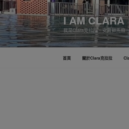
跳
至
I AM CLARA
主
要
我是Clara克拉拉．安寶獅馬麻
內
容
首頁
關於Clara克拉拉
C