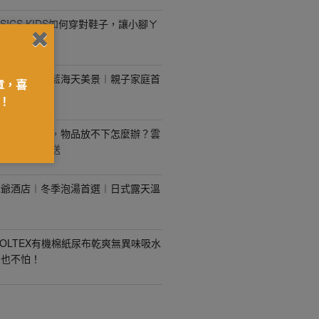
SICS KIDS如何穿對鞋子，讓小腳ㄚ
悅來飯店︱蔚藍海天美景︱親子家庭首
章，喜
！
家裡空間太小，物品放不下怎麼辦？雲
，專人到府收送
老爺酒店︱冬季泡湯首選︱日式露天溫
OLTEX有機棉紙尿布乾爽無異味吸水
身也不怕！