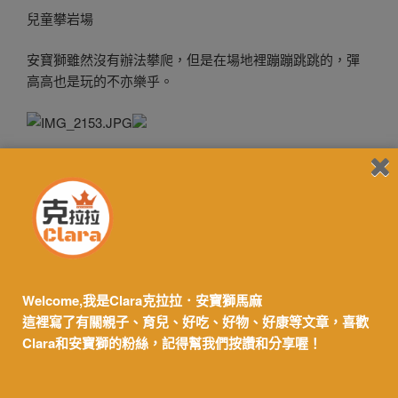
兒童攀岩場
安寶獅雖然沒有辦法攀爬，但是在場地裡蹦蹦跳跳的，彈
高高也是玩的不亦樂乎。
還有飛鏢機可以玩，但需要投代幣。
晚餐時間到了，安寶獅已準備就續。
丹彤有五大開放廚房、七大主題美饌，可以好好享用美味
Welcome,我是Clara克拉拉．安寶獅馬麻
料理。
這裡寫了有關親子、育兒、好吃、好物、好康等文章，喜歡
Clara和安寶獅的粉絲，記得幫我們按讚和分享喔！
師傅現場準備炙燒握壽司