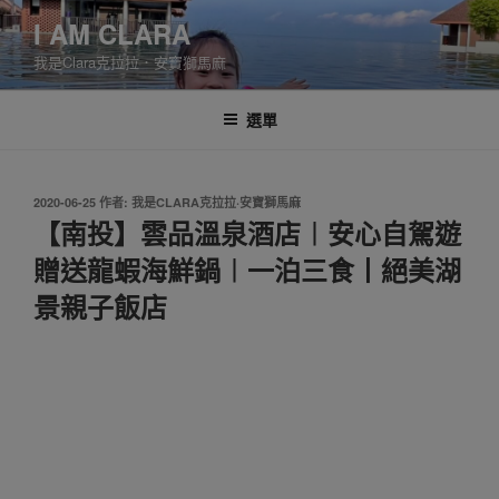
跳
I AM CLARA
至
我是Clara克拉拉．安寶獅馬麻
主
要
內
選單
容
發
2020-06-25
作者:
我是CLARA克拉拉·安寶獅馬麻
佈
【南投】雲品溫泉酒店︱安心自駕遊
於
贈送龍蝦海鮮鍋︱一泊三食丨絕美湖
景親子飯店