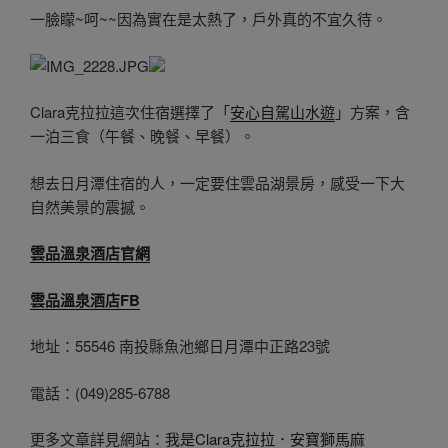
一臉矇~呵~~因為實在是太熱了，戶外真的不宜久待。
Clara克拉拉這次住宿選擇了「
安心自駕山水遊
」方案，含
一泊三食（午餐、晚餐、早餐）。
想去日月潭住宿的人，一定要住雲品湖景房，感受一下大
自然美景的震撼。
雲品溫泉酒店官網
雲品溫泉酒店FB
地址：55546 南投縣魚池鄉日月潭中正路23號
電話：(049)285-6788
更多文章詳見網站：
我是Clara克拉拉．安寶獅馬麻