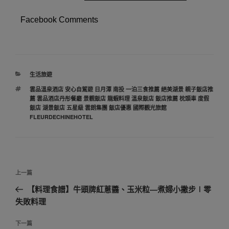
Facebook Comments
分
生活旅遊
類
標
雲品溫泉酒店 安心自駕遊 日月潭 南投 一泊三食推薦 絕美湖景 親子飯店推
籤
薦 雲品酒店丹彤餐廳 景觀飯店 龍蝦料理 溫泉飯店 飯店推薦 枕頭車 度假
飯店 湖景飯店 五星級 雲朗集團 飯店優惠 國際觀光旅館
FLEURDECHINEHOTEL
文
上
上一篇
章
一
【料理食譜】牛頭牌紅蔥醬、玉米粒—煮婦小撇步∣零
導
篇
失敗料理
覽
文
章
下
下一篇