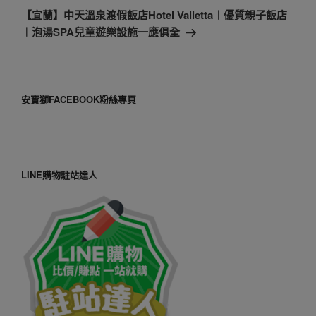
一
【宜蘭】中天溫泉渡假飯店Hotel Valletta︱優質親子飯店
篇
︱泡湯SPA兒童遊樂設施一應俱全
文
章
安寶獅FACEBOOK粉絲專頁
LINE購物駐站達人