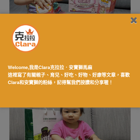
餵母乳的媽媽們都知道，一旦熱量不足、水份不足，很快
就會退奶，所以在親餵的期間必需不斷補充高熱量…
Welcome,我是Clara克拉拉．安寶獅馬麻
【媽媽食補】白蘭氏鷄精，母乳升質12天有感，
這裡寫了有關親子、育兒、好吃、好物、好康等文章，喜歡
鷄精入菜好吃又健康，營養輔助品
Clara和安寶獅的粉絲，記得幫我們按讚和分享喔！