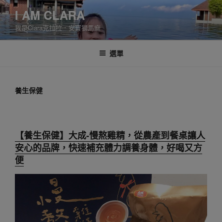
跳
I AM CLARA
至
我是Clara克拉拉．安寶獅馬麻
主
要
內
選單
容
養生保健
【養生保健】大成-慢熬雞精，從農產到餐桌讓人
安心的品牌，快速補充體力調養身體，好喝又方
便