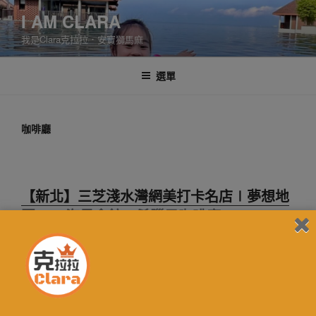
跳
I AM CLARA
至
我是Clara克拉拉．安寶獅馬麻
主
要
內
選單
容
咖啡廳
【新北】三芝淺水灣網美打卡名店∣夢想地
圖Cafe海景會館∣希臘風咖啡廳
炎炎夏日大家都往哪兒去呢？年輕的時候，總會和三五好
友騎著機車往山上或海邊跑，但是隨著年紀增長，Clara克
拉拉只想美美的、舒服的、悠哉的看看海，享受美食。