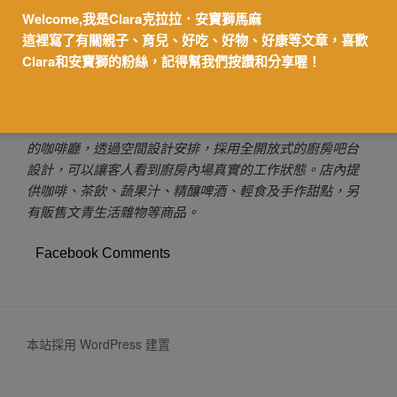
Welcome,我是Clara克拉拉．安寶獅馬麻
這裡寫了有關親子、育兒、好吃、好物、好康等文章，喜歡
【台北】西門站 鬧咖啡NOW coffee，不限
Clara和安寶獅的粉絲，記得幫我們按讚和分享喔！
時WiFi插座咖啡廳，寬敞舒適工作型咖啡店
鬧咖啡Now coffee店內座位寬敞，是一間適合工作及讀書
的咖啡廳，透過空間設計安排，採用全開放式的廚房吧台
設計，可以讓客人看到廚房內場真實的工作狀態。店內提
供咖啡、茶飲、蔬果汁、精釀啤酒、輕食及手作甜點，另
有販售文青生活雜物等商品。
Facebook Comments
本站採用 WordPress 建置